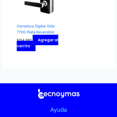
Cerradura Digital Odis
7700 Plata Reversible
Agregar al
$
154.990
carrito
Ayuda