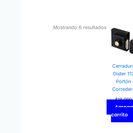
Mostrando 6 resultados
Cerradur
Oister 11
Portón
Correder
$
18.990
Agregar
carrito