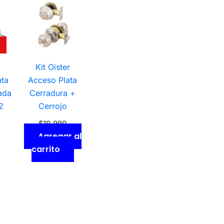
Kit Oister
ata
Acceso Plata
ada
Cerradura +
2
Cerrojo
$
19.990
Agregar al
carrito