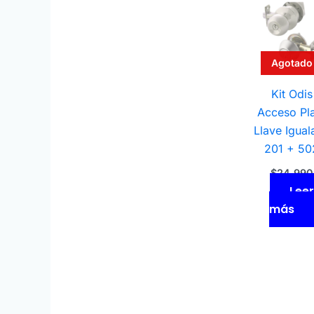
Agotado
Kit Odis
Acceso Pl
Llave Igual
201 + 50
$
24.990
Leer
más