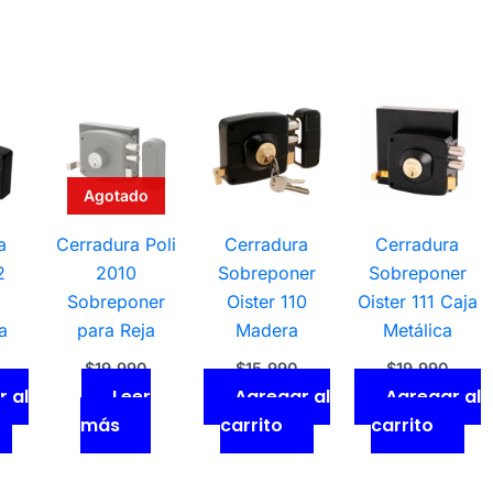
Agotado
a
Cerradura Poli
Cerradura
Cerradura
2
2010
Sobreponer
Sobreponer
Sobreponer
Oister 110
Oister 111 Caja
a
para Reja
Madera
Metálica
$
19.990
$
15.990
$
19.990
 al
Leer
Agregar al
Agregar al
más
carrito
carrito