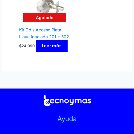
Agotado
Kit Odis Acceso Plata
Llave Igualada 201 + 502
Leer más
$
24.990
Ayuda