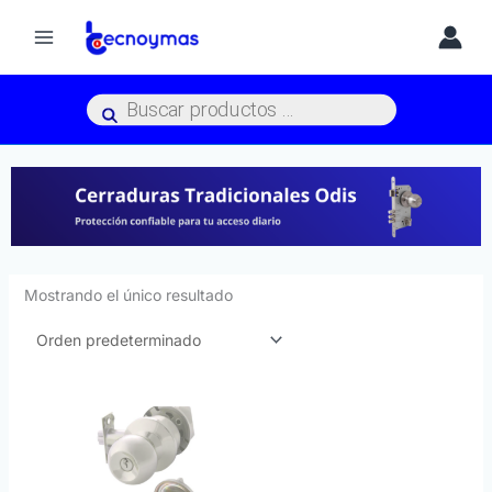
Ir
al
contenido
Búsqueda
de
productos
Mostrando el único resultado