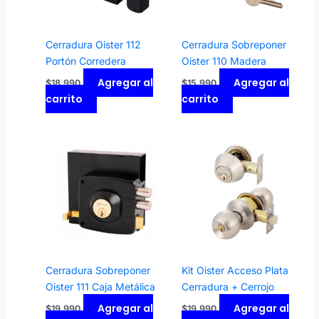
Cerradura Oister 112
Cerradura Sobreponer
Portón Corredera
Oister 110 Madera
Agregar al
Agregar al
$
18.990
$
15.990
carrito
carrito
Cerradura Sobreponer
Kit Oister Acceso Plata
Oister 111 Caja Metálica
Cerradura + Cerrojo
Agregar al
Agregar al
$
19.990
$
19.990