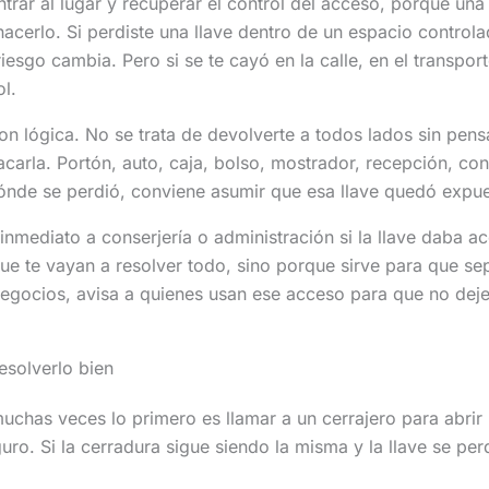
trar al lugar y recuperar el control del acceso, porque una
hacerlo. Si perdiste una llave dentro de un espacio control
riesgo cambia. Pero si se te cayó en la calle, en el transpor
ol.
on lógica. No se trata de devolverte a todos lados sin pensa
arla. Portón, auto, caja, bolso, mostrador, recepción, conse
dónde se perdió, conviene asumir que esa llave quedó expue
inmediato a conserjería o administración si la llave daba 
que te vayan a resolver todo, sino porque sirve para que se
negocios, avisa a quienes usan ese acceso para que no deje
esolverlo bien
uchas veces lo primero es llamar a un cerrajero para abrir 
uro. Si la cerradura sigue siendo la misma y la llave se pe