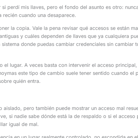
i perdí mis llaves, pero el fondo del asunto es otro: nunca
ota recién cuando una desaparece.
poner la copia. Vale la pena revisar qué accesos se están
antiguas y cuáles dependen de llaves que ya cualquiera pu
 sistema donde puedas cambiar credenciales sin cambiar to
 el lugar. A veces basta con intervenir el acceso principal,
oymas este tipo de cambio suele tener sentido cuando el p
sobre quién entra.
o aislado, pero también puede mostrar un acceso mal resue
ave, si nadie sabe dónde está la de respaldo o si el acceso 
llar igual de mal.
ncia en un lugar realmente controlado, no escondida en el 