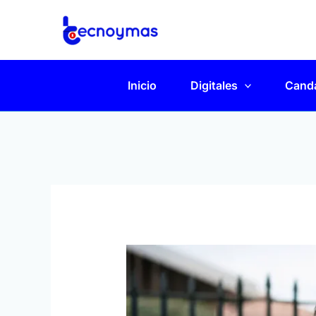
Ir
al
contenido
Inicio
Digitales
Cand