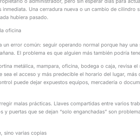
propietario o administrador, pero sin esperar días para actu
es inmediata. Una cerradura nueva o un cambio de cilindro 
nada hubiera pasado.
la oficina
sa un error común: seguir operando normal porque hay una
añana. El problema es que alguien más también podría ten
ortina metálica, mampara, oficina, bodega o caja, revisa el 
e sea el acceso y más predecible el horario del lugar, más 
control puede dejar expuestos equipos, mercadería o docum
gir malas prácticas. Llaves compartidas entre varios traba
os y puertas que se dejan “solo enganchadas” son problema
, sino varias copias