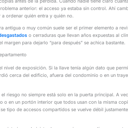
copias antes de la pérdida. Cuando nadie tiene claro cuánta
roblema anterior: el acceso ya estaba sin control. Ahí camb
 a ordenar quién entra y quién no.
ra antigua o muy común suele ser el primer elemento a revis
desgastados
o cerraduras que llevan años expuestas al cli
, el margen para dejarlo “para después” se achica bastante.
 departamento
 el nivel de exposición. Si la llave tenía algún dato que per
dió cerca del edificio, afuera del condominio o en un tray
el riesgo no siempre está solo en la puerta principal. A vec
io o en un portón interior que todos usan con la misma copia
se tipo de accesos compartidos se vuelve débil justamente